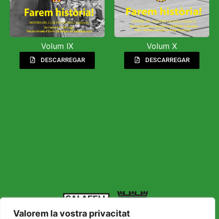
Volum IX
Volum X
DESCARREGAR
DESCARREGAR
Valorem la vostra privacitat